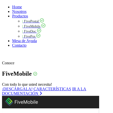
Home
Nosotros
Productos
|
FivePostal
|
FiveMobile
|
FiveDoc
|
FivePos
Mesa de Ayuda
Contacto
Conoce
FiveMobile
Con todo lo que usted necesita!
¡DESCÁRGALA!
CARACTERÍSTICAS
IR A LA
DOCUMENTACIÓN