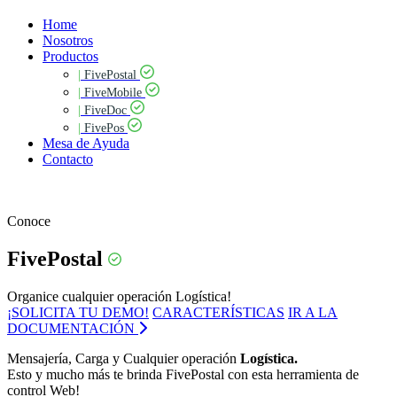
Home
Nosotros
Productos
|
FivePostal
|
FiveMobile
|
FiveDoc
|
FivePos
Mesa de Ayuda
Contacto
Conoce
FivePostal
Organice cualquier operación Logística!
¡SOLICITA TU DEMO!
CARACTERÍSTICAS
IR A LA
DOCUMENTACIÓN
Mensajería, Carga y Cualquier operación
Logística.
Esto y mucho más te brinda FivePostal con esta herramienta de
control Web!